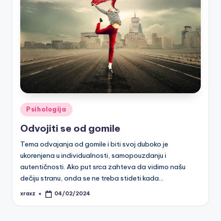
Posted
Psihologija
in
Odvojiti se od gomile
Tema odvajanja od gomile i biti svoj duboko je
ukorenjena u individualnosti, samopouzdanju i
autentičnosti. Ako put srca zahteva da vidimo našu
dečiju stranu, onda se ne treba stideti kada…
xraxz
04/02/2024
Posted
by