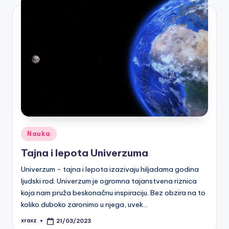
Posted
Nauka
in
Tajna i lepota Univerzuma
Univerzum - tajna i lepota izazivaju hiljadama godina
ljudski rod. Univerzum je ogromna tajanstvena riznica
koja nam pruža beskonačnu inspiraciju. Bez obzira na to
koliko duboko zaronimo u njega, uvek…
xraxz
21/03/2023
Posted