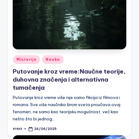
Posted
Misterije
Nauka
in
Putovanje kroz vreme:Naučne teorije,
duhovna značenja i alternativna
tumačenja
Putovanje kroz vreme više nije samo fikcija iz filmova i
romana. Sve više naučnika širom sveta proučava ovaj
fenomen, ne samo kao teorijsku mogućnost, već kao
nešto što bi jednog…
xraxz
24/06/2025
Posted
by