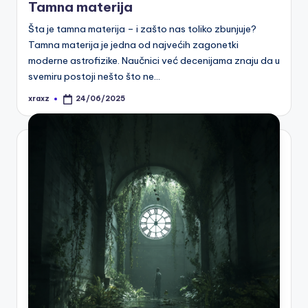
Tamna materija
Šta je tamna materija – i zašto nas toliko zbunjuje?
Tamna materija je jedna od najvećih zagonetki
moderne astrofizike. Naučnici već decenijama znaju da u
svemiru postoji nešto što ne…
xraxz
24/06/2025
Posted
by