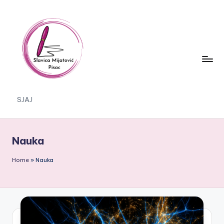
Skip
to
content
S
SJAJ
J
A
Nauka
J
Home
»
Nauka