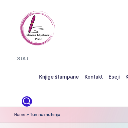
Skip
to
content
S
SJAJ
J
Knjige štampane
Kontakt
Eseji
K
A
J
Home
»
Tamna materija