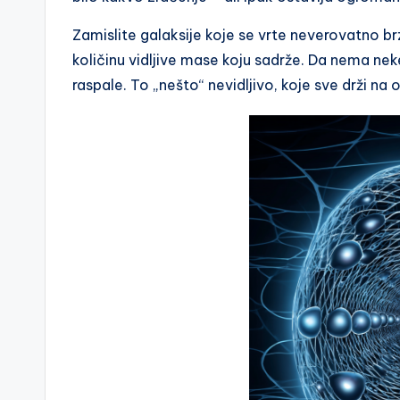
Zamislite galaksije koje se vrte neverovatno b
količinu vidljive mase koju sadrže. Da nema ne
raspale. To „nešto“ nevidljivo, koje sve drži na 