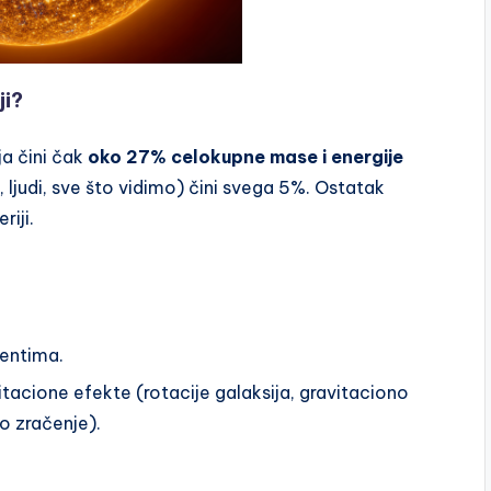
ji?
a čini čak
oko 27% celokupne mase i energije
 ljudi, sve što vidimo) čini svega 5%. Ostatak
riji.
mentima.
itacione efekte (rotacije galaksija, gravitaciono
o zračenje).