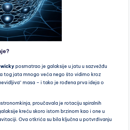
nje?
Cwicky
posmatrao je galaksije u jatu u sazvežđu
asa tog jata mnogo veća nego što vidimo kroz
evidljiva“ masa – i tako je rođena prva ideja o
stronomkinja, proučavala je rotaciju spiralnih
galaksije kreću skoro istom brzinom kao i one u
itaciji. Ova otkrića su bila ključna u potvrđivanju