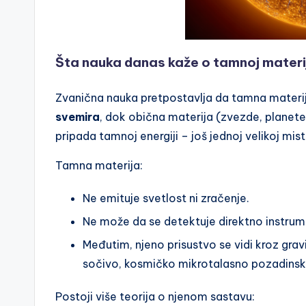
Šta nauka danas kaže o tamnoj materi
Zvanična nauka pretpostavlja da tamna materij
svemira
, dok obična materija (zvezde, planete,
pripada tamnoj energiji – još jednoj velikoj miste
Tamna materija:
Ne emituje svetlost ni zračenje.
Ne može da se detektuje direktno instru
Međutim, njeno prisustvo se vidi kroz grav
sočivo, kosmičko mikrotalasno pozadinsk
Postoji više teorija o njenom sastavu: