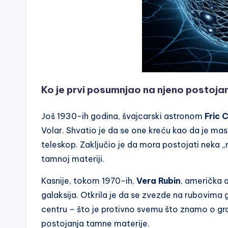
Ko je prvi posumnjao na njeno postoja
Još 1930-ih godina, švajcarski astronom
Fric 
Volar. Shvatio je da se one kreću kao da je m
teleskop. Zaključio je da mora postojati neka „n
tamnoj materiji.
Kasnije, tokom 1970-ih,
Vera Rubin
, američka a
galaksija. Otkrila je da se zvezde na rubovima 
centru – što je protivno svemu što znamo o grav
postojanja tamne materije.