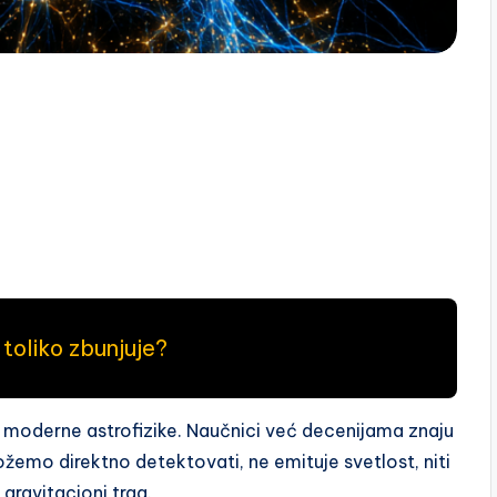
 toliko zbunjuje?
 moderne astrofizike. Naučnici već decenijama znaju
žemo direktno detektovati, ne emituje svetlost, niti
gravitacioni trag.