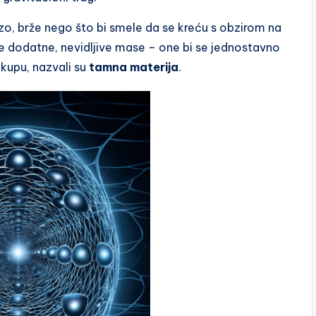
rzo, brže nego što bi smele da se kreću s obzirom na
ke dodatne, nevidljive mase – one bi se jednostavno
okupu, nazvali su
tamna materija
.