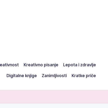
eativnost
Kreativno pisanje
Lepota i zdravlje
Digitalne knjige
Zanimljivosti
Kratke priče