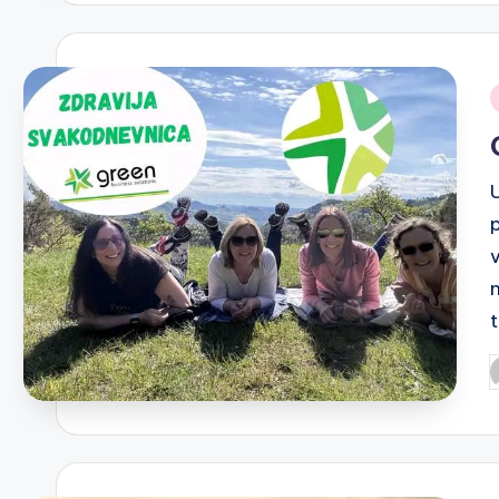
i
P
b