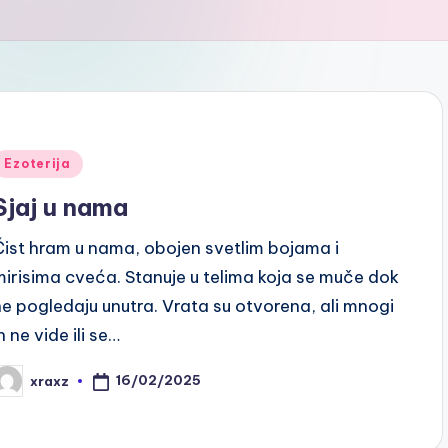
Posted
Ezoterija
n
Sjaj u nama
Čist hram u nama, obojen svetlim bojama i
mirisima cveća. Stanuje u telima koja se muče dok
ne pogledaju unutra. Vrata su otvorena, ali mnogi
h ne vide ili se…
16/02/2025
xraxz
osted
y