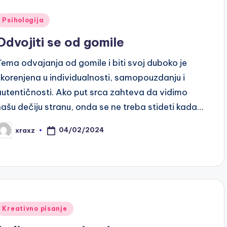
Posted
Psihologija
n
Odvojiti se od gomile
Tema odvajanja od gomile i biti svoj duboko je
ukorenjena u individualnosti, samopouzdanju i
autentičnosti. Ako put srca zahteva da vidimo
našu dečiju stranu, onda se ne treba stideti kada…
04/02/2024
xraxz
osted
y
Posted
Kreativno pisanje
n