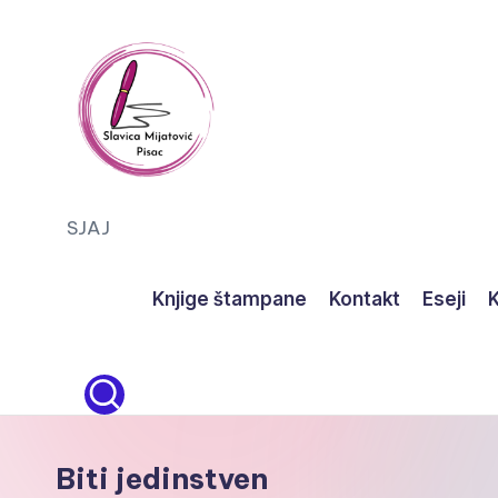
Skip
to
content
S
SJAJ
J
Knjige štampane
Kontakt
Eseji
K
A
J
Biti jedinstven