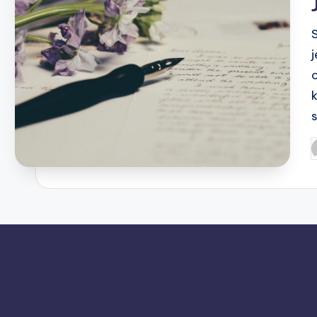
j
P
b