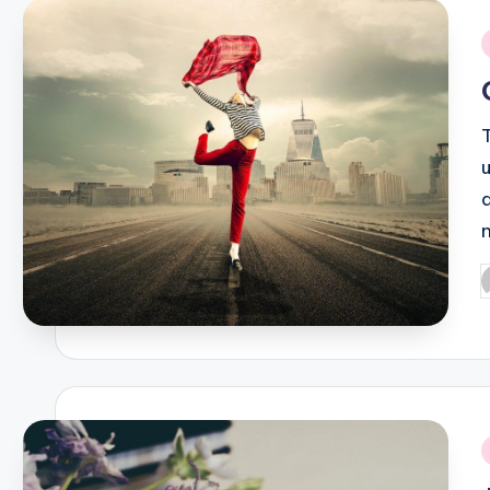
i
P
b
i