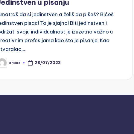
Jedinstven u pisanju
Smatraš da si jedinstven a želiš da pišeš? Bićeš
edinstven pisac! To je sjajno! Biti jedinstven i
održati svoju individualnost je izuzetno važno u
kreativnim profesijama kao što je pisanje. Kao
stvaralac,…
28/07/2023
xraxz
osted
y