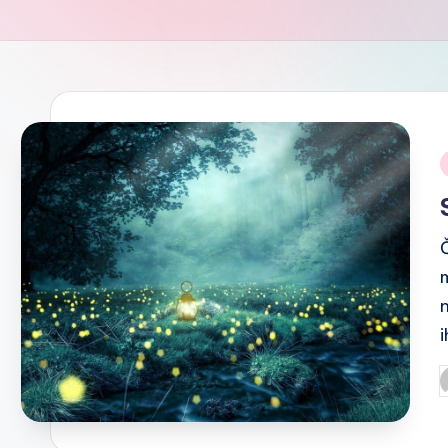
i
i
P
b