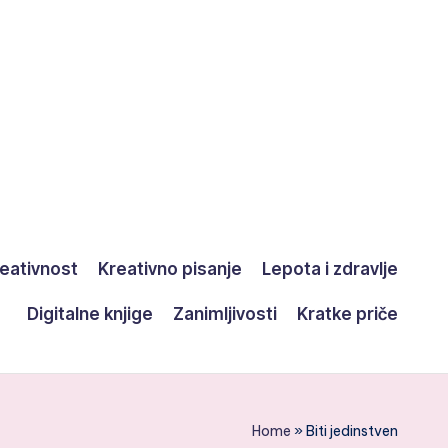
eativnost
Kreativno pisanje
Lepota i zdravlje
Digitalne knjige
Zanimljivosti
Kratke priče
Home
»
Biti jedinstven