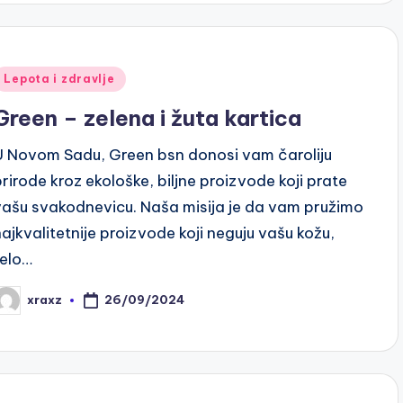
Posted
Lepota i zdravlje
n
Green – zelena i žuta kartica
U Novom Sadu, Green bsn donosi vam čaroliju
prirode kroz ekološke, biljne proizvode koji prate
vašu svakodnevicu. Naša misija je da vam pružimo
najkvalitetnije proizvode koji neguju vašu kožu,
telo…
26/09/2024
xraxz
osted
y