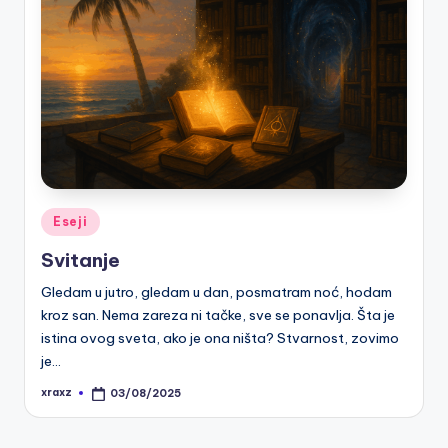
Posted
Eseji
in
Svitanje
Gledam u jutro, gledam u dan, posmatram noć, hodam
kroz san. Nema zareza ni tačke, sve se ponavlja. Šta je
istina ovog sveta, ako je ona ništa? Stvarnost, zovimo
je…
xraxz
03/08/2025
Posted
by