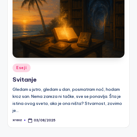
Posted
Eseji
in
Svitanje
Gledam u jutro, gledam u dan, posmatram noć, hodam
kroz san. Nema zareza ni tačke, sve se ponavlja. Šta je
istina ovog sveta, ako je ona ništa? Stvarnost, zovimo
je…
xraxz
03/08/2025
Posted
by