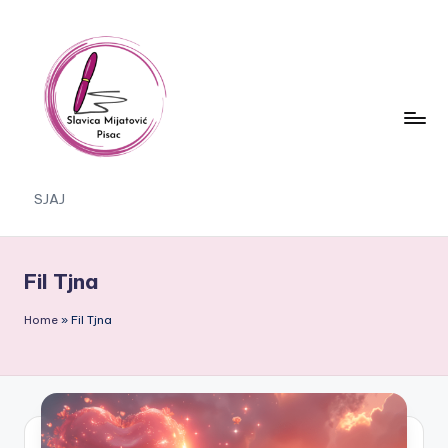
Skip
to
content
S
SJAJ
J
A
Fil Tjna
J
Home
»
Fil Tjna