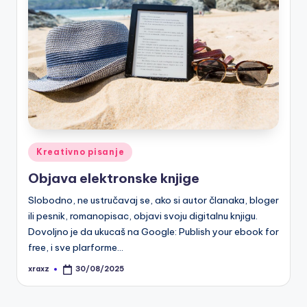
Posted
Kreativno pisanje
in
Objava elektronske knjige
Slobodno, ne ustručavaj se, ako si autor članaka, bloger
ili pesnik, romanopisac, objavi svoju digitalnu knjigu.
Dovoljno je da ukucaš na Google: Publish your ebook for
free, i sve plarforme…
xraxz
30/08/2025
Posted
by