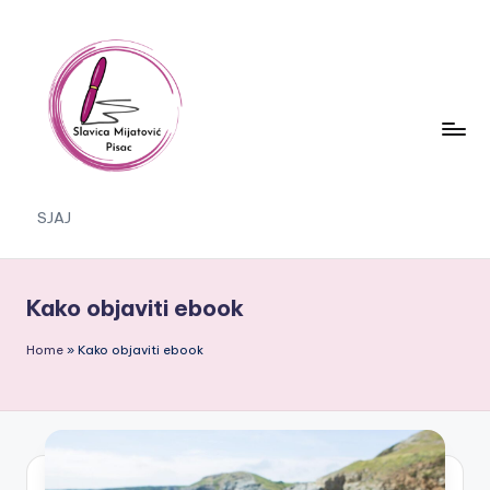
Skip
to
content
S
SJAJ
J
A
Kako objaviti ebook
J
Home
»
Kako objaviti ebook