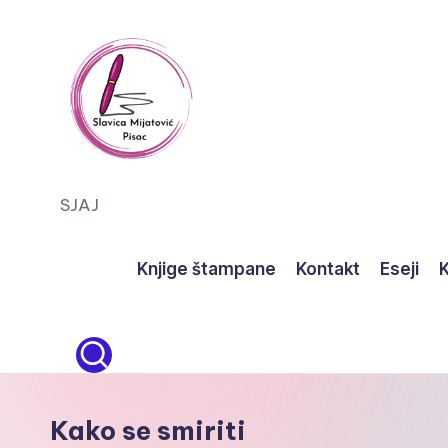
Skip
to
content
S
SJAJ
J
Knjige štampane
Kontakt
Eseji
K
A
J
Kako se smiriti