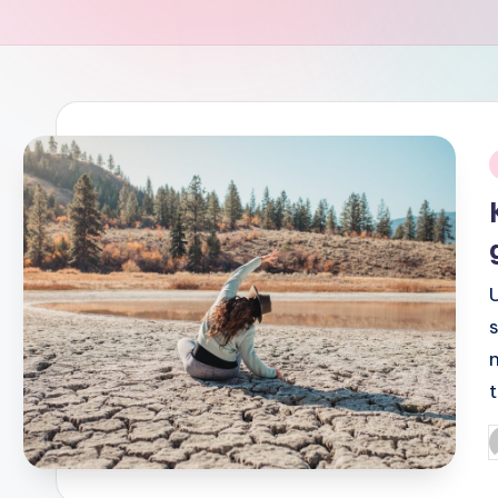
i
P
b