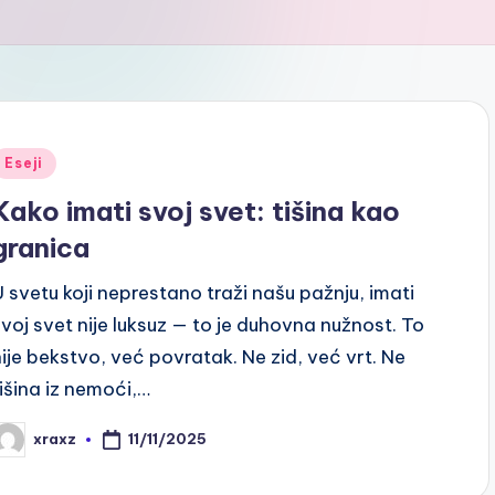
Posted
Eseji
n
Kako imati svoj svet: tišina kao
granica
U svetu koji neprestano traži našu pažnju, imati
svoj svet nije luksuz — to je duhovna nužnost. To
nije bekstvo, već povratak. Ne zid, već vrt. Ne
tišina iz nemoći,…
11/11/2025
xraxz
osted
y