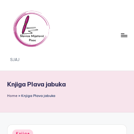
Skip
to
content
S
SJAJ
J
A
Knjiga Plava jabuka
J
Home
»
Knjiga Plava jabuka
Posted
Knjige