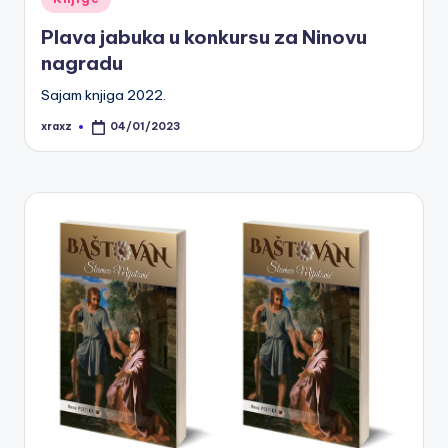
in
Plava jabuka u konkursu za Ninovu
nagradu
Sajam knjiga 2022.
xraxz
04/01/2023
Posted
by