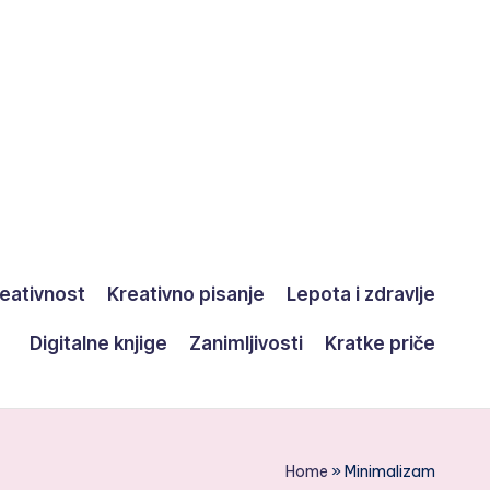
eativnost
Kreativno pisanje
Lepota i zdravlje
Digitalne knjige
Zanimljivosti
Kratke priče
Home
»
Minimalizam