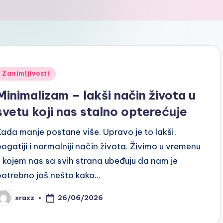
Posted
Zanimljivosti
n
Minimalizam – lakši način života u
svetu koji nas stalno opterećuje
Kada manje postane više. Upravo je to lakši,
bogatiji i normalniji način života. Živimo u vremenu
u kojem nas sa svih strana ubeđuju da nam je
potrebno još nešto kako…
26/06/2026
xraxz
osted
y