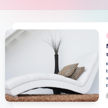
i
P
b