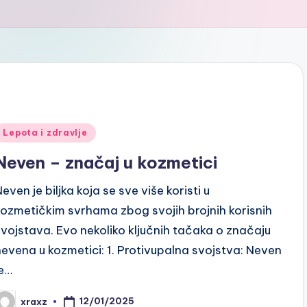
Posted
Lepota i zdravlje
n
Neven – značaj u kozmetici
even je biljka koja se sve više koristi u
kozmetičkim svrhama zbog svojih brojnih korisnih
svojstava. Evo nekoliko ključnih tačaka o značaju
nevena u kozmetici: 1. Protivupalna svojstva: Neven
je…
12/01/2025
xraxz
osted