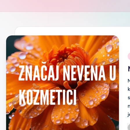
i
N
P