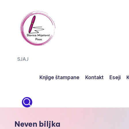
Skip
to
content
S
SJAJ
J
Knjige štampane
Kontakt
Eseji
K
A
J
Neven biljka