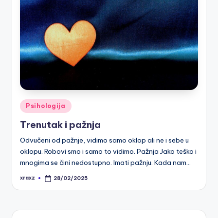
Posted
Psihologija
in
Trenutak i pažnja
Odvučeni od pažnje, vidimo samo oklop ali ne i sebe u
oklopu. Robovi smo i samo to vidimo. Pažnja Jako teško i
mnogima se čini nedostupno. Imati pažnju. Kada nam…
xraxz
28/02/2025
Posted
by