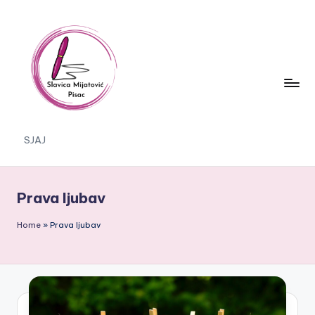
Skip
to
content
S
SJAJ
J
A
Prava ljubav
J
Home
»
Prava ljubav