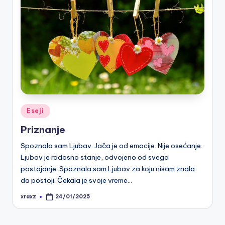
Posted
Eseji
in
Priznanje
Spoznala sam Ljubav. Jača je od emocije. Nije osećanje.
Ljubav je radosno stanje, odvojeno od svega
postojanje. Spoznala sam Ljubav za koju nisam znala
da postoji. Čekala je svoje vreme…
xraxz
24/01/2025
Posted
by