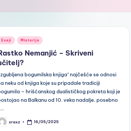
Posted
Eseji
Misterije
n
Rastko Nemanjić – Skriveni
učitelj?
"Izgubljena bogumilska knjiga" najčešće se odnosi
na neku od knjiga koje su pripadale tradiciji
bogumila – hrišćanskog dualističkog pokreta koji je
postojao na Balkanu od 10. veka nadalje, posebno
u…
16/05/2025
xraxz
osted
y