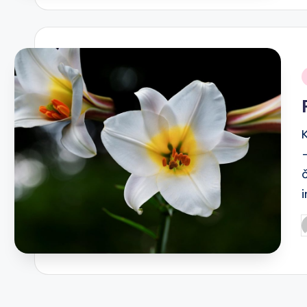
i
P
b