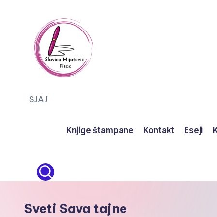
Skip
to
content
S
SJAJ
J
Knjige štampane
Kontakt
Eseji
K
A
J
Sveti Sava tajne