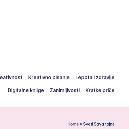
eativnost
Kreativno pisanje
Lepota i zdravlje
Digitalne knjige
Zanimljivosti
Kratke priče
Home
»
Sveti Sava tajne