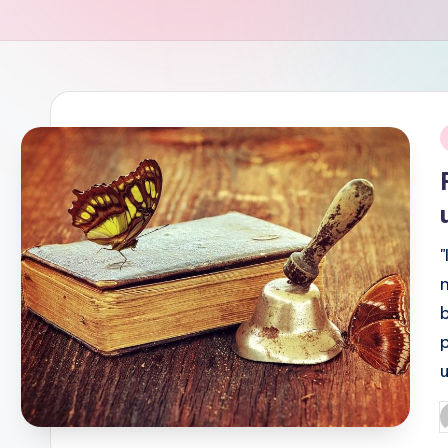
i
P
b