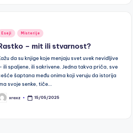
Posted
Eseji
Misterije
n
Rastko – mit ili stvarnost?
Kažu da su knjige koje menjaju svet uvek nevidljive
— ili spaljene, ili sakrivene. Jedna takva priča, sve
češće šaptana među onima koji veruju da istorija
ima svoje senke, tiče…
15/05/2025
xraxz
osted
y