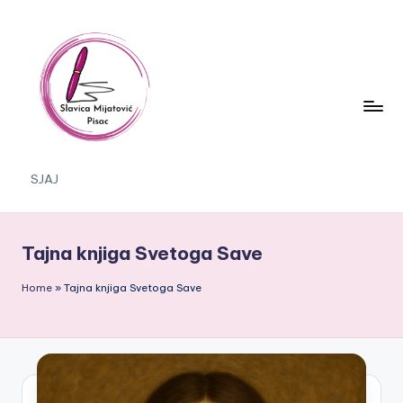
Skip
to
content
S
SJAJ
J
A
Tajna knjiga Svetoga Save
J
Home
»
Tajna knjiga Svetoga Save