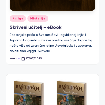
Posted
Knjige
Misterije
in
Skriveni učitelj – eBook
Ezoterijska priča o Svetom Savi, izgubljenoj knjizi i
tajnama Bogumila – za sve one koji osećaju da postoji
nešto više od zvanične istine.U svetu buke i zaborava,
dolazi tiha knjiga."Skriveni…
xraxz
17/07/2025
Posted
by