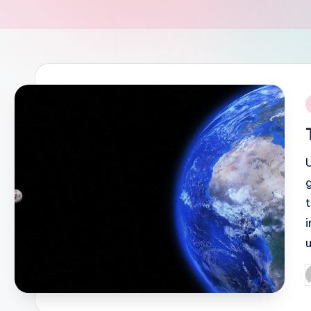
i
P
b