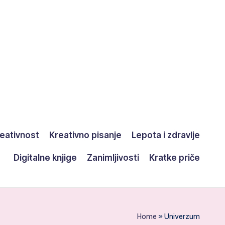
eativnost
Kreativno pisanje
Lepota i zdravlje
Digitalne knjige
Zanimljivosti
Kratke priče
Home
»
Univerzum