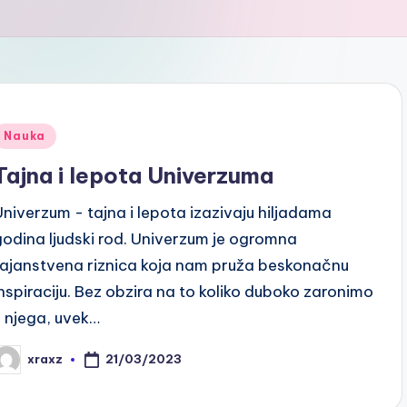
Posted
Nauka
n
Tajna i lepota Univerzuma
Univerzum - tajna i lepota izazivaju hiljadama
godina ljudski rod. Univerzum je ogromna
tajanstvena riznica koja nam pruža beskonačnu
inspiraciju. Bez obzira na to koliko duboko zaronimo
u njega, uvek…
21/03/2023
xraxz
osted
y