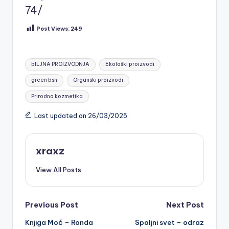
74/
Post Views:
249
Tags:
bILJNA PROIZVODNJA
Ekološki proizvodi
green bsn
Organski proizvodi
Prirodna kozmetika
Last updated on 26/03/2025
xraxz
View All Posts
Post
Previous Post
Next Post
Knjiga Moć – Ronda
Spoljni svet – odraz
navigation