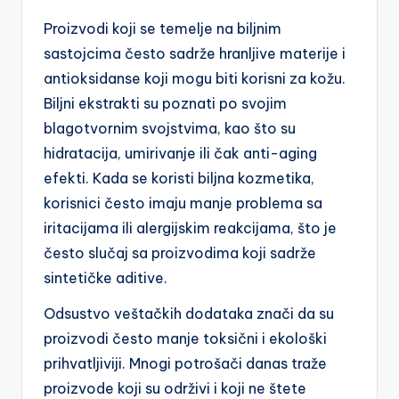
Proizvodi koji se
temelje na biljnim
sastojcima često sadrže hranljive materije i
antioksidanse koji mogu biti korisni za kožu.
Biljni ekstrakti su poznati po svojim
blagotvornim svojstvima, kao što su
hidratacija, umirivanje ili čak anti-aging
efekti. Kada se koristi biljna kozmetika,
korisnici često imaju manje problema sa
iritacijama ili alergijskim reakcijama, što je
često slučaj sa proizvodima koji sadrže
sintetičke aditive.
Odsustvo veštačkih dodataka znači da su
proizvodi često manje toksični i ekološki
prihvatljiviji. Mnogi potrošači danas traže
proizvode koji su održivi i koji ne štete