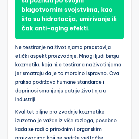
su poznati po svojim
blagotvornim svojstvima, kao
što su hidratacija, umirivanje ili
čak anti-aging efekti.
Ne testiranje na životinjama predstavlja
etički aspekt proizvodnje. Mnogi ljudi biraju
kozmetiku koja nije testirana na životinjama
jer smatraju da je to moralno ispravno. Ova
praksa podržava humane standarde i
doprinosi smanjenju patnje životinja u
industriji.
Kvalitet biljne proizvodnje kozmetike
izuzetno je važan iz više razloga, posebno
kada se radi o prirodnim i organskim
proizvodima koji ne sadrže veštačke