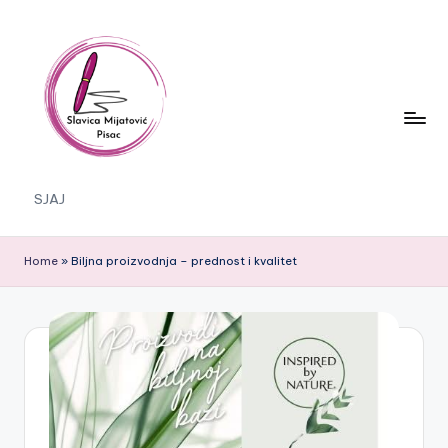
Skip
to
content
S
SJAJ
J
A
Home
»
Biljna proizvodnja – prednost i kvalitet
J