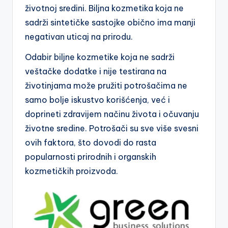
životnoj sredini. Biljna kozmetika koja ne
sadrži sintetičke sastojke obično ima manji
negativan uticaj na prirodu.
Odabir biljne kozmetike koja ne sadrži
veštačke dodatke i nije testirana na
životinjama može pružiti potrošačima ne
samo bolje iskustvo korišćenja, već i
doprineti zdravijem načinu života i očuvanju
životne sredine. Potrošači su sve više svesni
ovih faktora, što dovodi do rasta
popularnosti prirodnih i organskih
kozmetičkih proizvoda.