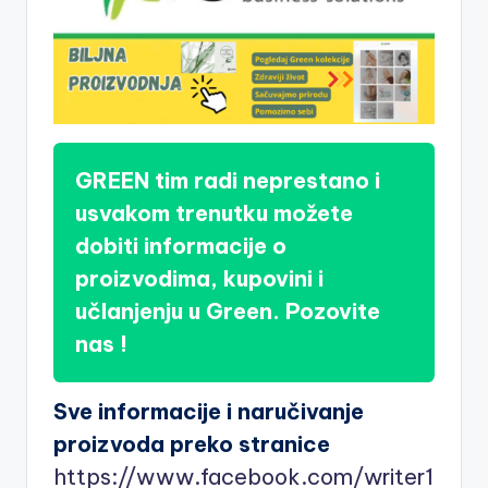
GREEN tim radi neprestano i
usvakom trenutku možete
dobiti informacije o
proizvodima, kupovini i
učlanjenju u Green. Pozovite
nas !
Sve informacije i naručivanje
proizvoda preko stranice
https://www.facebook.com/writer1