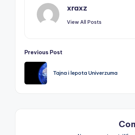
xraxz
View All Posts
Post
Previous Post
navigation
Tajna i lepota Univerzuma
Co