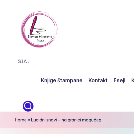
Skip
to
content
S
SJAJ
J
Knjige štampane
Kontakt
Eseji
K
A
J
Home
»
Lucidni snovi – na granici mogućeg