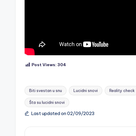
Post Views:
304
Biti svestan u snu
Lucidni snovi
Reality check
Šta su lucidni snovi
Tags:
Last updated on 02/09/2023