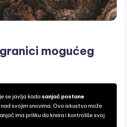
a granici mogućeg
je se javlja kada
sanjač postane
u nad svojim snovima. Ovo iskustvo može
sanjač ima priliku da kreira i kontroliše svoj