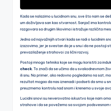
Kada se nalazimo u lucidnom snu, sve što nam se deš
um doživljava san kao stvarnost. Sanjač ima kontrol
razgovara sa drugim likovima i istražuje različita mes
Jedna od najvažnijih stvari kada se radi o lucidnim s
izazovima, jer je svestan da je u snu i da ne postoji
prevazilaženje strahova i za lični razvoj.
Postoji mnogo tehnika koje se mogu koristiti za induk
check
. To znači da se učimo da u svakodnevnom živ
ili snu. Na primer, ako redovno pogledamo na sat, mož
rezultat mogao da nas iznenadi i podseti da smo u 
preuzmemo kontrolu nad snom i krenemo u svoje ava
Lucidni snovi su neverovatno iskustvo koje nam om
strahove i da se povežemo sa svojom podsvesnom 