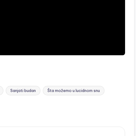
Sanjati budan
Šta možemo u lucidnom snu