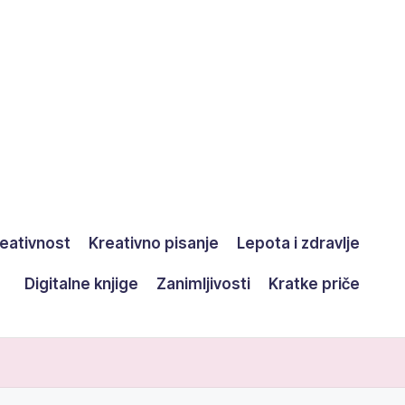
eativnost
Kreativno pisanje
Lepota i zdravlje
Digitalne knjige
Zanimljivosti
Kratke priče