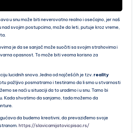
ava u snu može biti neverovatno realno i osećajno, jer naš
u nad svojim postupcima, može da leti, putuje kroz vreme,
ta.
novima je da se sanjač može suočiti sa svojim strahovima i
 stvarna opasnost. To može biti veoma korisno za
ciju lucidnih snova. Jedna od najčešćih je tzv.
reality
otu pažljivo posmatramo i testiramo da li smo u stvarnosti
emo se naći u situaciji da to uradimo i u snu. Tamo bi
snu. Kada shvatimo da sanjamo, tada možemo da
nture.
ogućava da budemo kreativni, da prevaziđemo svoje
stranom.
https://slavicamijatovicpisac.rs/