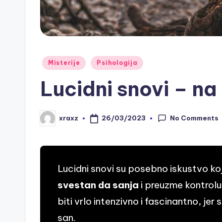
Posted
Misterije
Psihologija
in
Lucidni snovi – n
No Comments
26/03/2023
xraxz
Posted
by
Lucidni snovi su posebno iskustvo ko
svestan da sanja
i preuzme kontrol
biti vrlo intenzivno i fascinantno, jer 
san.