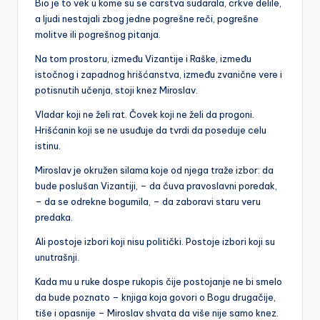
Bio je to vek u kome su se carstva sudarala, crkve delile,
a ljudi nestajali zbog jedne pogrešne reči, pogrešne
molitve ili pogrešnog pitanja.
Na tom prostoru, između Vizantije i Raške, između
istočnog i zapadnog hrišćanstva, između zvanične vere i
potisnutih učenja, stoji knez Miroslav.
Vladar koji ne želi rat. Čovek koji ne želi da progoni.
Hrišćanin koji se ne usuđuje da tvrdi da poseduje celu
istinu.
Miroslav je okružen silama koje od njega traže izbor: da
bude poslušan Vizantiji, – da čuva pravoslavni poredak,
– da se odrekne bogumila, – da zaboravi staru veru
predaka.
Ali postoje izbori koji nisu politički. Postoje izbori koji su
unutrašnji.
Kada mu u ruke dospe rukopis čije postojanje ne bi smelo
da bude poznato – knjiga koja govori o Bogu drugačije,
tiše i opasnije – Miroslav shvata da više nije samo knez.