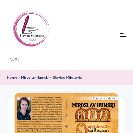
Skip
to
content
S
SJAJ
J
A
Home
»
Miroslav Humski – Slavica Mijatović
J