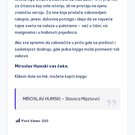
za čitaoce koji vole istoriju, ali ne pristaju na njenu
zvaničnu verziju. Za one koje privlače zaboravljeni
rukopisi, jeresi, duhovna potraga i ideja da se najveće
tajne sveta ne nalaze u palatama – već u tišini, na
marginama i u hrabrosti pojedinca.
Ako ste spremni da zakoračite u priču gde se prošlost i
sadašnjost dodiruju, gde jedna knjiga može promeniti tok
vekova.
Miroslav Humski vas čeka.
Klikom dole na link, možete kupiti knjigu:
MIROSLAV HUMSKI – Slavica Mijatović
Post Views:
320