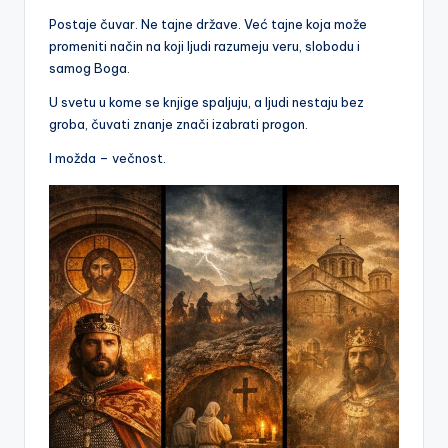
Postaje čuvar. Ne tajne države. Već tajne koja može
promeniti način na koji ljudi razumeju veru, slobodu i
samog Boga.
U svetu u kome se knjige spaljuju, a ljudi nestaju bez
groba, čuvati znanje znači izabrati progon.
I možda – večnost.