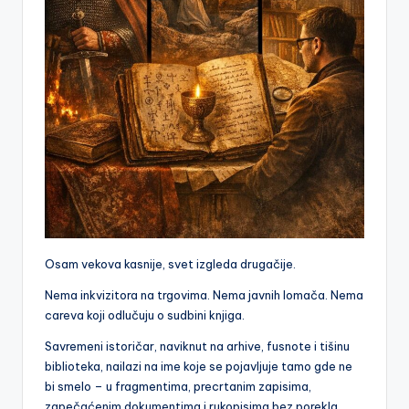
Osam vekova kasnije, svet izgleda drugačije.
Nema inkvizitora na trgovima. Nema javnih lomača. Nema
careva koji odlučuju o sudbini knjiga.
Savremeni istoričar, naviknut na arhive, fusnote i tišinu
biblioteka, nailazi na ime koje se pojavljuje tamo gde ne
bi smelo – u fragmentima, precrtanim zapisima,
zapečaćenim dokumentima i rukopisima bez porekla.