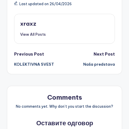
Last updated on 26/04/2026
xraxz
View All Posts
Post
Previous Post
Next Post
KOLEKTIVNA SVEST
Naša predstava
navigation
Comments
No comments yet. Why don’t you start the discussion?
Оставите одговор