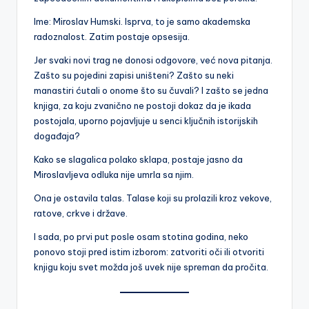
Ime: Miroslav Humski. Isprva, to je samo akademska
radoznalost. Zatim postaje opsesija.
Jer svaki novi trag ne donosi odgovore, već nova pitanja.
Zašto su pojedini zapisi uništeni? Zašto su neki
manastiri ćutali o onome što su čuvali? I zašto se jedna
knjiga, za koju zvanično ne postoji dokaz da je ikada
postojala, uporno pojavljuje u senci ključnih istorijskih
događaja?
Kako se slagalica polako sklapa, postaje jasno da
Miroslavljeva odluka nije umrla sa njim.
Ona je ostavila talas. Talase koji su prolazili kroz vekove,
ratove, crkve i države.
I sada, po prvi put posle osam stotina godina, neko
ponovo stoji pred istim izborom: zatvoriti oči ili otvoriti
knjigu koju svet možda još uvek nije spreman da pročita.