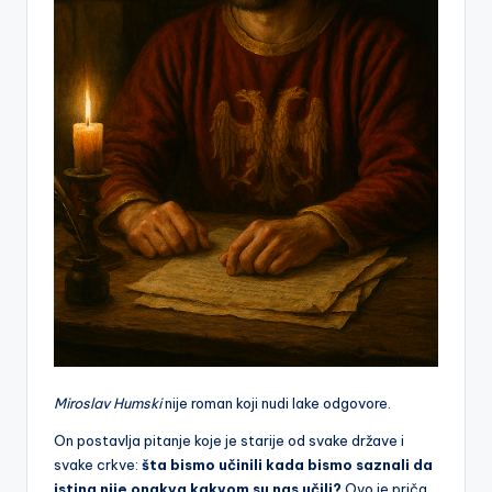
Miroslav Humski
nije roman koji nudi lake odgovore.
On postavlja pitanje koje je starije od svake države i
svake crkve:
šta bismo učinili kada bismo saznali da
istina nije onakva kakvom su nas učili?
Ovo je priča