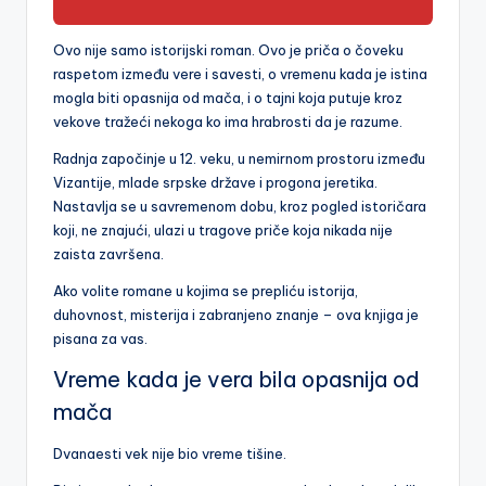
Ovo nije samo istorijski roman. Ovo je priča o čoveku
raspetom između vere i savesti, o vremenu kada je istina
mogla biti opasnija od mača, i o tajni koja putuje kroz
vekove tražeći nekoga ko ima hrabrosti da je razume.
Radnja započinje u 12. veku, u nemirnom prostoru između
Vizantije, mlade srpske države i progona jeretika.
Nastavlja se u savremenom dobu, kroz pogled istoričara
koji, ne znajući, ulazi u tragove priče koja nikada nije
zaista završena.
Ako volite romane u kojima se prepliću istorija,
duhovnost, misterija i zabranjeno znanje – ova knjiga je
pisana za vas.
Vreme kada je vera bila opasnija od
mača
Dvanaesti vek nije bio vreme tišine.