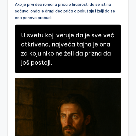
Ako je prvi deo romana priča o hrabrosti da se istina
sačuva, onda je drugi deo priča o pokušaju i želji da se
ona ponovo probudi.
U svetu koji veruje da je sve već
otkriveno, najveća tajna je ona
za koju niko ne želi da prizna da
još postoji.