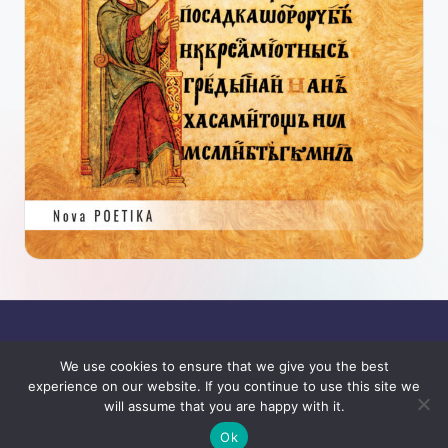
We use cookies to ensure that we give you the best
experience on our website. If you continue to use this site we
will assume that you are happy with it.
Copyright 2026 —
SJAJ
. All rights reserved.
Bloghash WordPress Theme
Ok