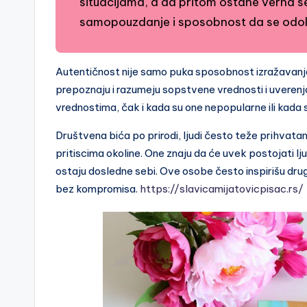
situacijama, a da pritom ostane verna s
samopouzdanje i sposobnost da se odoli 
Autentičnost nije samo puka sposobnost izražavanja s
prepoznaju i razumeju sopstvene vrednosti i uverenja.
vrednostima, čak i kada su one nepopularne ili kada
Društvena bića po prirodi, ljudi često teže prihvatan
pritiscima okoline. One znaju da će uvek postojati ljudi
ostaju dosledne sebi. Ove osobe često inspirišu dru
bez kompromisa.
https://slavicamijatovicpisac.rs/