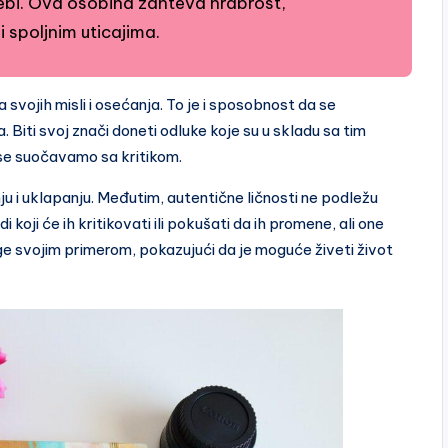
ebi. Ova osobina zahteva hrabrost,
spoljnim uticajima.
vojih misli i osećanja. To je i sposobnost da se
 Biti svoj znači doneti odluke koje su u skladu sa tim
 se suočavamo sa kritikom.
ju i uklapanju. Međutim, autentične ličnosti ne podležu
 koji će ih kritikovati ili pokušati da ih promene, ali one
ge svojim primerom, pokazujući da je moguće živeti život