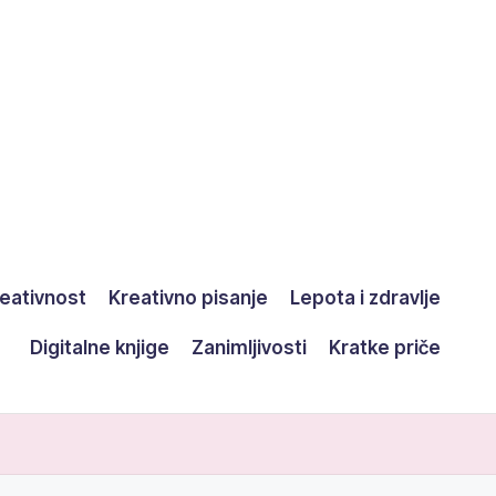
eativnost
Kreativno pisanje
Lepota i zdravlje
Digitalne knjige
Zanimljivosti
Kratke priče