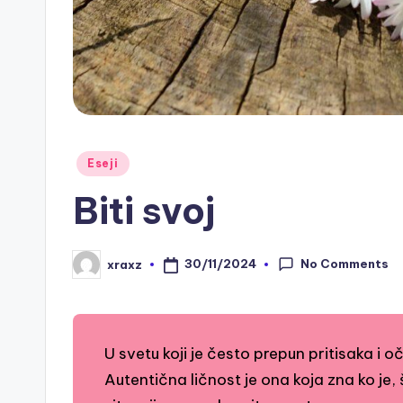
Posted
Eseji
in
Biti svoj
No Comments
30/11/2024
xraxz
Posted
by
U svetu koji je često prepun pritisaka i o
Autentična ličnost je ona koja zna ko je,