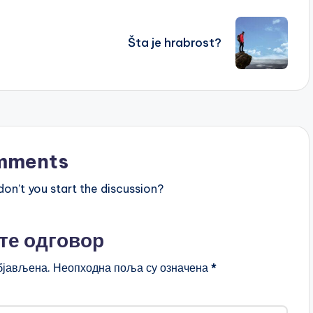
Šta je hrabrost?
mments
n’t you start the discussion?
те одговор
бјављена.
Неопходна поља су означена
*