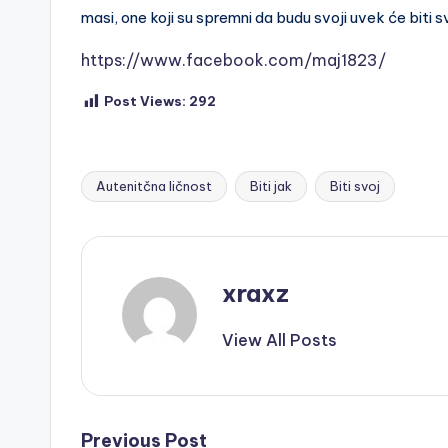
masi, one koji su spremni da budu svoji uvek će biti s
https://www.facebook.com/maj1823/
Post Views:
292
Autenitčna ličnost
Biti jak
Biti svoj
Tags:
xraxz
View All Posts
Previous Post