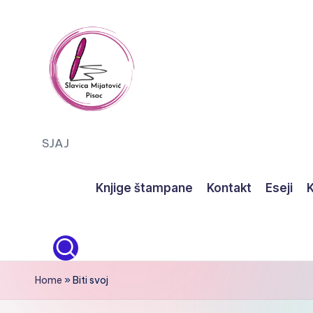
Skip
to
content
S
SJAJ
J
Knjige štampane
Kontakt
Eseji
K
A
J
Home
»
Biti svoj