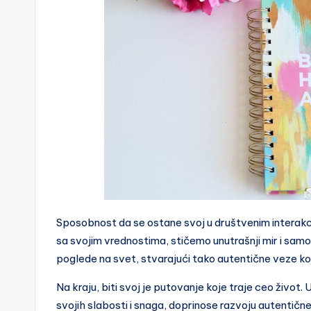
Sposobnost da se ostane svoj u društvenim interak
sa svojim vrednostima, stičemo unutrašnji mir i samo
poglede na svet, stvarajući tako autentične veze ko
Na kraju, biti svoj je putovanje koje traje ceo život. 
svojih slabosti i snaga, doprinose razvoju autentične l