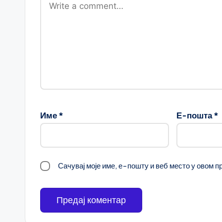
Име
*
Е-пошта
*
Сачувај моје име, е-пошту и веб место у овом 