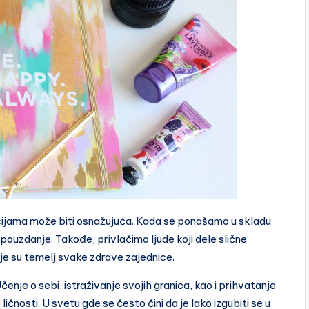
cijama može biti osnažujuća. Kada se ponašamo u skladu
pouzdanje. Takođe, privlačimo ljude koji dele slične
je su temelj svake zdrave zajednice.
Učenje o sebi, istraživanje svojih granica, kao i prihvatanje
ičnosti. U svetu gde se često čini da je lako izgubiti se u