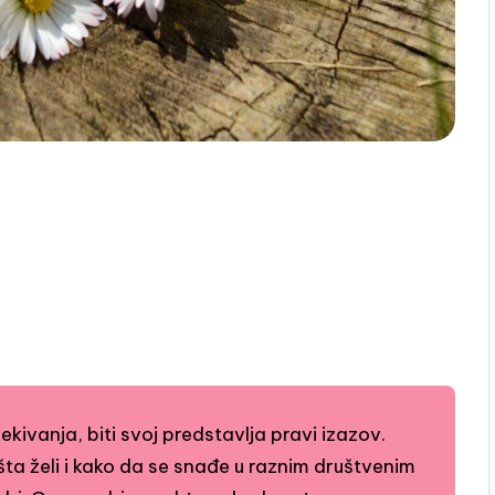
čekivanja, biti svoj predstavlja pravi izazov.
 šta želi i kako da se snađe u raznim društvenim