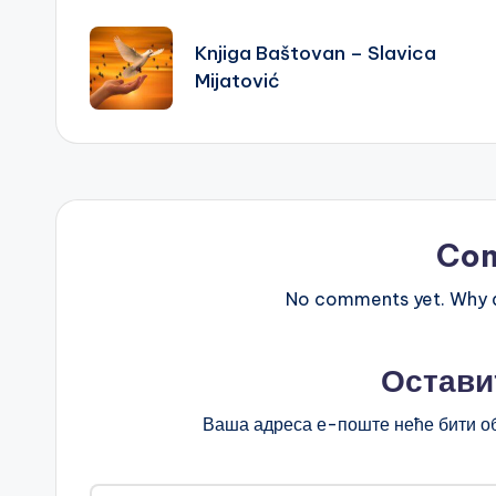
Post
navigation
Knjiga Baštovan – Slavica
Mijatović
Co
No comments yet. Why do
Остави
Ваша адреса е-поште неће бити о