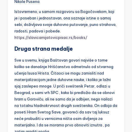
Nikole Pusena.
Istovremeno, u samom razgovoru sa Bogočovekom, koji
je i poseban i jednostavan, ona saznaje istine o samoj
sebi, doživljava svoje duhovno putovanje, puno strahova,
radosti, padova i pobede.
https://slavicamijatovicpisac.rs/books/
Druga strana medalje
Sve u svemu, knjiga Baštovan govori najviše o tome
koliko se današnje Hrišćanstvo odmetnulo od stvarnog
učenja Isusa Hrista. Čitaoci se mogu zamisliti nad
materijalizacijom jedne duhovne nauke, i koliko je lažni
sjaj zaslepeo mnoge. U priči sveštenik Petar, odlazi u
Beograd, u sami vrh SPC , kako bi predložio da se obnovi
hram u Goroviču, ali ne samo da je odbijen, nego nailazi
na totalnu hladnokrvnost drugih sveštenika. On odbija da
poseti Hram Svetog Save, govoreći da sav taj luksuz
neće probuditi u vernicima ništa osim divljenja za
materijalno. I da se moramo prvo obnoviti iznutra , pa
zatim graditi spolja.