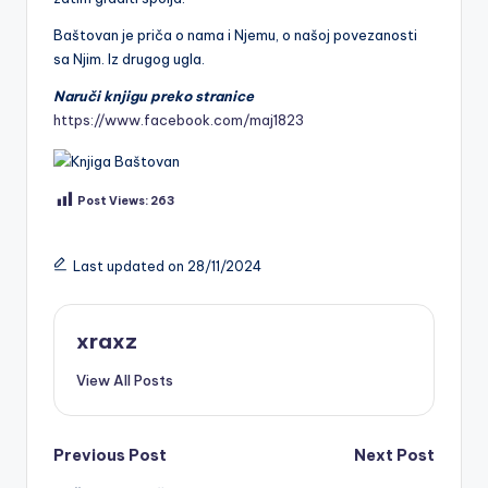
Baštovan je priča o nama i Njemu, o našoj povezanosti
sa Njim. Iz drugog ugla.
Naruči knjigu preko stranice
https://www.facebook.com/maj1823
Post Views:
263
Last updated on 28/11/2024
xraxz
View All Posts
Post
Previous Post
Next Post