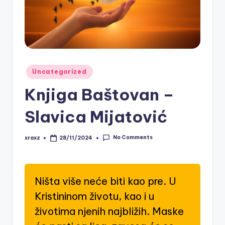
Posted
Uncategorized
in
Knjiga Baštovan –
Slavica Mijatović
No Comments
xraxz
28/11/2024
Posted
by
Ništa više neće biti kao pre. U
Kristininom životu, kao i u
životima njenih najbližih. Maske