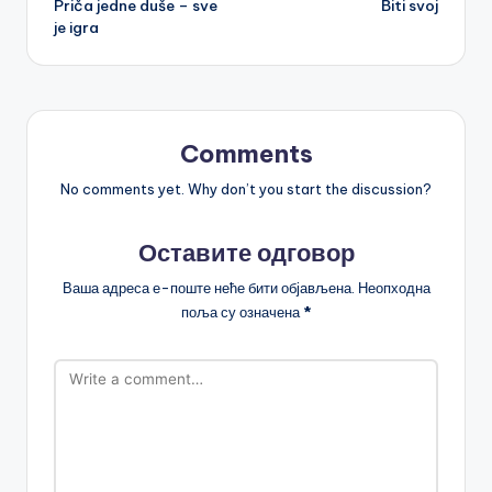
Priča jedne duše – sve
Biti svoj
navigation
je igra
Comments
No comments yet. Why don’t you start the discussion?
Оставите одговор
Ваша адреса е-поште неће бити објављена.
Неопходна
поља су означена
*