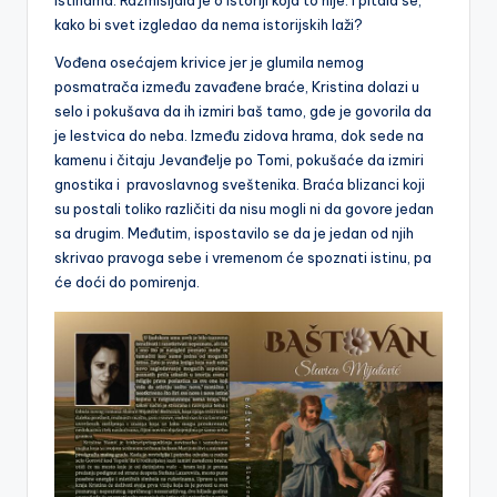
istinama. Razmišljala je o istoriji koja to nije. I pitala se,
kako bi svet izgledao da nema istorijskih laži?
Vođena osećajem krivice jer je glumila nemog
posmatrača između zavađene braće, Kristina dolazi u
selo i pokušava da ih izmiri baš tamo, gde je govorila da
je lestvica do neba. Između zidova hrama, dok sede na
kamenu i čitaju Jevanđelje po Tomi, pokušaće da izmiri
gnostika i pravoslavnog sveštenika. Braća blizanci koji
su postali toliko različiti da nisu mogli ni da govore jedan
sa drugim. Međutim, ispostavilo se da je jedan od njih
skrivao pravoga sebe i vremenom će spoznati istinu, pa
će doći do pomirenja.