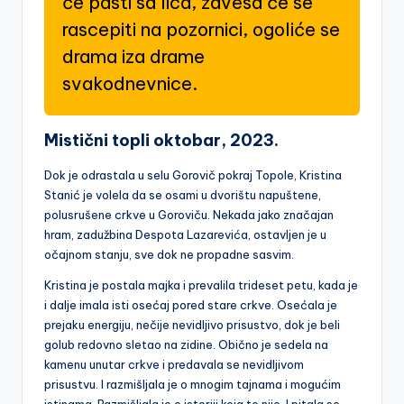
će pasti sa lica, zavesa će se
rascepiti na pozornici, ogoliće se
drama iza drame
svakodnevnice.
Mistični topli oktobar, 2023.
Dok je odrastala u selu Gorovič pokraj Topole, Kristina
Stanić je volela da se osami u dvorištu napuštene,
polusrušene crkve u Goroviču. Nekada jako značajan
hram, zadužbina Despota Lazarevića, ostavljen je u
očajnom stanju, sve dok ne propadne sasvim.
Kristina je postala majka i prevalila trideset petu, kada je
i dalje imala isti osećaj pored stare crkve. Osećala je
prejaku energiju, nečije nevidljivo prisustvo, dok je beli
golub redovno sletao na zidine. Obično je sedela na
kamenu unutar crkve i predavala se nevidljivom
prisustvu. I razmišljala je o mnogim tajnama i mogućim