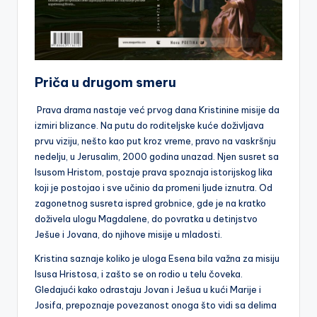
Priča u drugom smeru
Prava drama nastaje već prvog dana Kristinine misije da
izmiri blizance. Na putu do roditeljske kuće doživljava
prvu viziju, nešto kao put kroz vreme, pravo na vaskršnju
nedelju, u Jerusalim, 2000 godina unazad. Njen susret sa
Isusom Hristom, postaje prava spoznaja istorijskog lika
koji je postojao i sve učinio da promeni ljude iznutra. Od
zagonetnog susreta ispred grobnice, gde je na kratko
doživela ulogu Magdalene, do povratka u detinjstvo
Ješue i Jovana, do njihove misije u mladosti.
Kristina saznaje koliko je uloga Esena bila važna za misiju
Isusa Hristosa, i zašto se on rodio u telu čoveka.
Gledajući kako odrastaju Jovan i Ješua u kući Marije i
Josifa, prepoznaje povezanost onoga što vidi sa delima