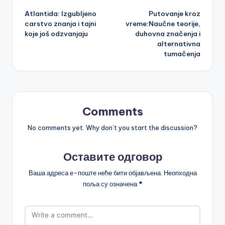
Atlantida: Izgubljeno
Putovanje kroz
navigation
carstvo znanja i tajni
vreme:Naučne teorije,
koje još odzvanjaju
duhovna značenja i
alternativna
tumačenja
Comments
No comments yet. Why don’t you start the discussion?
Оставите одговор
Ваша адреса е-поште неће бити објављена.
Неопходна
поља су означена
*