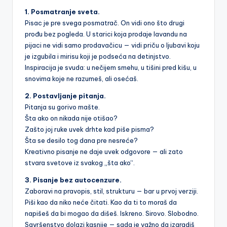
1. Posmatranje sveta.
Pisac je pre svega posmatrač. On vidi ono što drugi
prođu bez pogleda. U starici koja prodaje lavandu na
pijaci ne vidi samo prodavačicu — vidi priču o ljubavi koju
je izgubila i mirisu koji je podseća na detinjstvo.
Inspiracija je svuda: u nečijem smehu, u tišini pred kišu, u
snovima koje ne razumeš, ali osećaš.
2. Postavljanje pitanja.
Pitanja su gorivo mašte.
Šta ako on nikada nije otišao?
Zašto joj ruke uvek drhte kad piše pisma?
Šta se desilo tog dana pre nesreće?
Kreativno pisanje ne daje uvek odgovore — ali zato
stvara svetove iz svakog „šta ako“.
3. Pisanje bez autocenzure.
Zaboravi na pravopis, stil, strukturu — bar u prvoj verziji.
Piši kao da niko neće čitati. Kao da ti to moraš da
napišeš da bi mogao da dišeš. Iskreno. Sirovo. Slobodno.
Savršenstvo dolazi kasnije — sada je važno da izgradiš