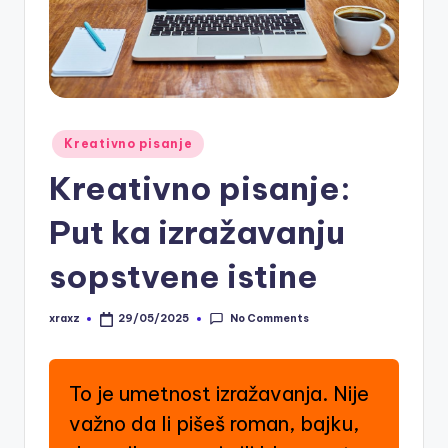
Posted
Kreativno pisanje
in
Kreativno pisanje:
Put ka izražavanju
sopstvene istine
No Comments
xraxz
29/05/2025
Posted
by
To je umetnost izražavanja. Nije
važno da li pišeš roman, bajku,