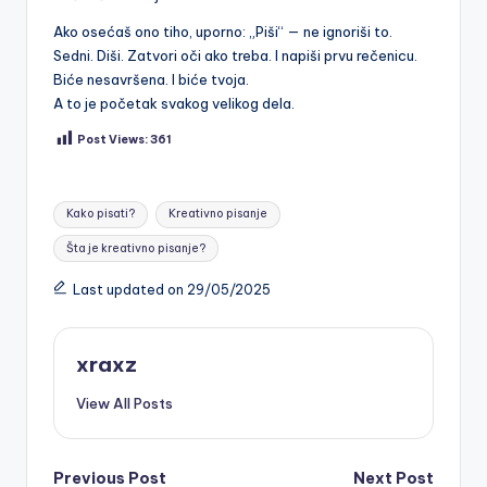
Ako osećaš ono tiho, uporno: „Piši“ — ne ignoriši to.
Sedni. Diši. Zatvori oči ako treba. I napiši prvu rečenicu.
Biće nesavršena. I biće tvoja.
A to je početak svakog velikog dela.
Post Views:
361
Tags:
Kako pisati?
Kreativno pisanje
Šta je kreativno pisanje?
Last updated on 29/05/2025
xraxz
View All Posts
Post
Previous Post
Next Post