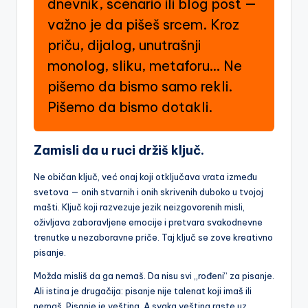
dnevnik, scenario ili blog post —
važno je da pišeš srcem. Kroz
priču, dijalog, unutrašnji
monolog, sliku, metaforu… Ne
pišemo da bismo samo rekli.
Pišemo da bismo dotakli.
Zamisli da u ruci držiš ključ.
Ne običan ključ, već onaj koji otključava vrata između
svetova — onih stvarnih i onih skrivenih duboko u tvojoj
mašti. Ključ koji razvezuje jezik neizgovorenih misli,
oživljava zaboravljene emocije i pretvara svakodnevne
trenutke u nezaboravne priče. Taj ključ se zove kreativno
pisanje.
Možda misliš da ga nemaš. Da nisu svi „rođeni“ za pisanje.
Ali istina je drugačija: pisanje nije talenat koji imaš ili
nemaš. Pisanje je veština. A svaka veština raste uz