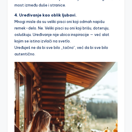
most između duše i stranice.
4. Uređivanje kao oblik ljubavi.
Mnogi misle da su veliki pisci oni koji odmah napišu
remek-delo. Ne. Veliki pisci su oni koji brišu, doteruju,
osluškuju. Uređivanje nije ubica inspiracije — već alat
kojim se istina izvlači na svetlo.
Uređuješ ne da bi sve bilo „tačno“, već da bi sve bilo
autentično.