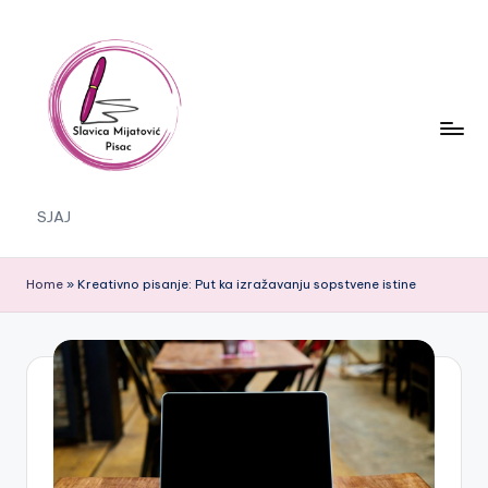
Skip
to
content
S
SJAJ
J
A
Home
»
Kreativno pisanje: Put ka izražavanju sopstvene istine
J