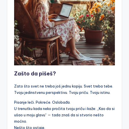
Zašto da pišeš?
Zato što svet ne treba još jednu kopiju. Svet treba tebe.
Tvoju jedinstvenu perspektivu. Tvoju priču. Tvoju istinu.
Pisanje leči. Pokreće. Oslobađa.
U trenutku kada neko pročita tvoju priču i kaže: „Kao da si
ušao u moju glavu“ — tada znaš da si stvorio nešto
moćno.
Nešto što ostaje.