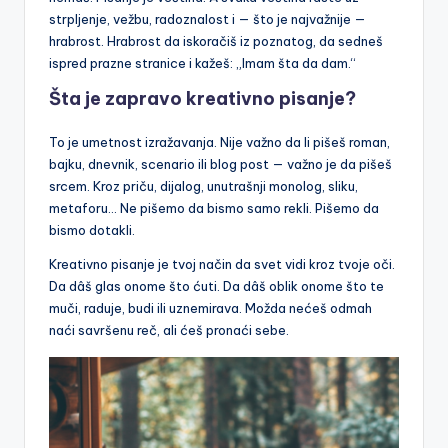
strpljenje, vežbu, radoznalost i — što je najvažnije —
hrabrost. Hrabrost da iskoračiš iz poznatog, da sedneš
ispred prazne stranice i kažeš: „Imam šta da dam.“
Šta je zapravo kreativno pisanje?
To je umetnost izražavanja. Nije važno da li pišeš roman,
bajku, dnevnik, scenario ili blog post — važno je da pišeš
srcem. Kroz priču, dijalog, unutrašnji monolog, sliku,
metaforu… Ne pišemo da bismo samo rekli. Pišemo da
bismo dotakli.
Kreativno pisanje je tvoj način da svet vidi kroz tvoje oči.
Da dâš glas onome što ćuti. Da dâš oblik onome što te
muči, raduje, budi ili uznemirava. Možda nećeš odmah
naći savršenu reč, ali ćeš pronaći sebe.