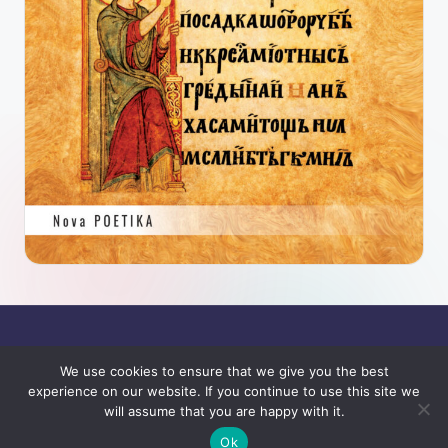
We use cookies to ensure that we give you the best
experience on our website. If you continue to use this site we
will assume that you are happy with it.
Copyright 2026 —
SJAJ
. All rights reserved.
Bloghash WordPress Theme
Ok