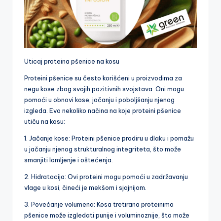
Uticaj proteina pšenice na kosu
Proteini pšenice su često korišćeni u proizvodima za
negu kose zbog svojih pozitivnih svojstava. Oni mogu
pomoći u obnovi kose, jačanju i poboljšanju njenog
izgleda. Evo nekoliko načina na koje proteini pšenice
utiču na kosu:
1. Jačanje kose: Proteini pšenice prodiru u dlaku i pomažu
u jačanju njenog strukturalnog integriteta, što može
smanjiti lomljenje i oštećenja.
2. Hidratacija: Ovi proteini mogu pomoći u zadržavanju
vlage u kosi, čineći je mekšom i sjajnijom.
3. Povećanje volumena: Kosa tretirana proteinima
pšenice može izgledati punije i voluminoznije, što može