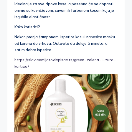
Idealna je za sve tipove kose, a posebno će se dopasti
onima sa kovrdžavom, suvom ili farbanom kosom koja je
izgubila elastičnost.
Kako koristiti?
Nakon pranja šamponom, isperite kosu i nanesite masku
od korena do vrhova. Ostavite da deluje 5 minuta, a
zatim dobro isperite.
https://slavicamijatovicpisac.rs/green-zelena-i-zuta-
kartica/