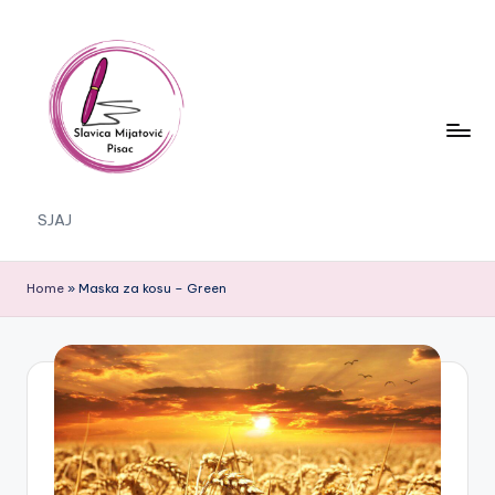
Skip
to
content
S
SJAJ
J
A
Home
»
Maska za kosu – Green
J