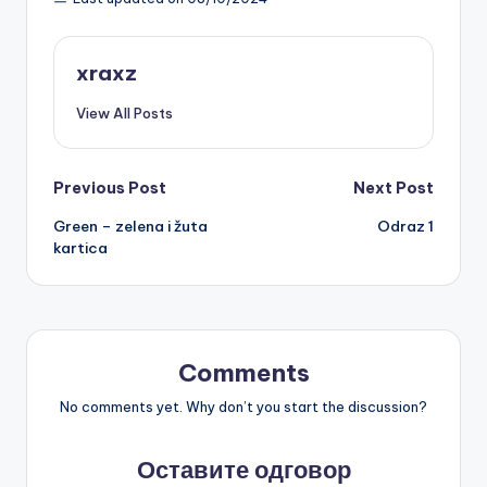
xraxz
View All Posts
Post
Previous Post
Next Post
Green – zelena i žuta
Odraz 1
navigation
kartica
Comments
No comments yet. Why don’t you start the discussion?
Оставите одговор