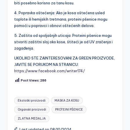
biti posebno korisno za tanu kosu.
4. Popravka oštećenja: Ako je kosa oštećena usled
toplote ili hemijskih tretmana, proteini pšenice mogu
pomoći u popravci i obnovi oštećenih delova.
5. Zaštita od spoljašnjih uticaja: Proteini pšenice mogu
stvoriti zaštitni sloj oko kose, štiteći je od UV zračenja i
zagađenja.
UKOLIKO STE ZAINTERESOVANI ZA GREEN PROIZVODE,
JAVITE SE PORUKOM NA STRANICU:
https://www.facebook.com/writer174/
Post Views:
286
Tags:
Ekološki proizvodi
MASKA ZA KOSU
Organski proizvodi
PROTEINI PŠENICE
ZLATNA MEDALJA
Last updated on 08/10/2024