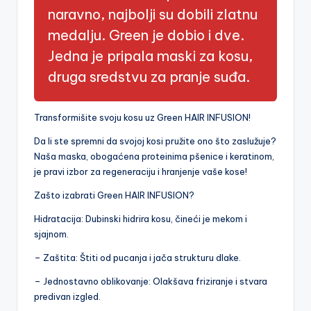
naravno, najbolji su dobili zlatnu
medalju. Green je dobio i dve.
Jedna je pripala maski za kosu,
druga sredstvu za pranje suđa.
Transformišite svoju kosu uz Green HAIR INFUSION!
Da li ste spremni da svojoj kosi pružite ono što zaslužuje?
Naša maska, obogaćena proteinima pšenice i keratinom,
je pravi izbor za regeneraciju i hranjenje vaše kose!
Zašto izabrati Green HAIR INFUSION?
Hidratacija: Dubinski hidrira kosu, čineći je mekom i
sjajnom.
– Zaštita: Štiti od pucanja i jača strukturu dlake.
– Jednostavno oblikovanje: Olakšava friziranje i stvara
predivan izgled.